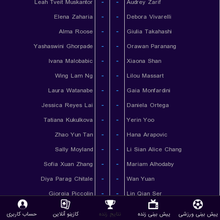
Leah Tveit Muskantor
-
-
Audrey Zarif
Elena Zaharia
-
-
Debora Vivarelli
Alma Roose
-
-
Giulia Takahashi
Yashaswini Ghorpade
-
-
Orawan Paranang
Ivana Malobabic
-
-
Xiaona Shan
Wing Lam Ng
-
-
Lilou Massart
Laura Watanabe
-
-
Gaia Monfardini
Jessica Reyes Lai
-
-
Daniela Ortega
Tatiana Kukulkova
-
-
Yerin Yoo
Zhao Yun Tan
-
-
Hana Arapovic
Sally Moyland
-
-
Li Sian Alice Chang
Sofia Xuan Zhang
-
-
Mariam Alhodaby
Diya Parag Chitale
-
-
Wan Yuan
Giorgia Piccolin
-
-
Lin Qian Ser
Izabela Lupulesku
-
-
Yang Haeun
پیش بینی ورزشی
پیش بینی زنده
نتایج زنده
کازینو آنلاین
حساب کاربری