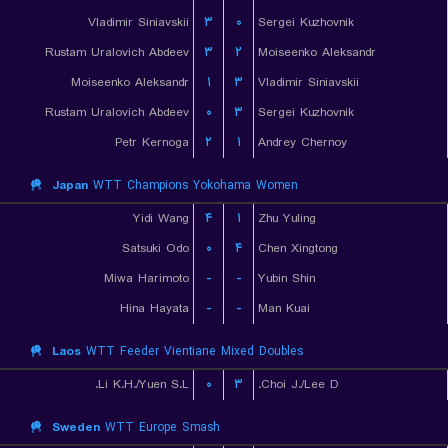
Vladimir Siniavskii
۳
۰
Sergei Kuzhovnik
Rustam Uralovich Abdeev
۳
۲
Moiseenko Aleksandr
Moiseenko Aleksandr
۱
۳
Vladimir Siniavskii
Rustam Uralovich Abdeev
۰
۳
Sergei Kuzhovnik
Petr Kernoga
۲
۱
Andrey Chernoy
Japan
WTT Champions Yokohama Women
Yidi Wang
۴
۱
Zhu Yuling
Satsuki Odo
۰
۴
Chen Xingtong
Miwa Harimoto
-
-
Yubin Shin
Hina Hayata
-
-
Man Kuai
Laos
WTT Feeder Vientiane Mixed Doubles
Li K.H./Yuen S.L.
۰
۳
Choi J./Lee D.
Sweden
WTT Europe Smash