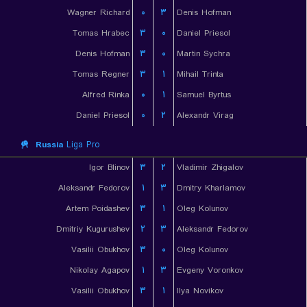
Wagner Richard
۰
۳
Denis Hofman
Tomas Hrabec
۳
۰
Daniel Priesol
Denis Hofman
۳
۰
Martin Sychra
Tomas Regner
۳
۱
Mihail Trinta
Alfred Rinka
۰
۱
Samuel Byrtus
Daniel Priesol
۰
۲
Alexandr Virag
Russia
Liga Pro
Igor Blinov
۳
۲
Vladimir Zhigalov
Aleksandr Fedorov
۱
۳
Dmitry Kharlamov
Artem Poidashev
۳
۱
Oleg Kolunov
Dmitriy Kugurushev
۲
۳
Aleksandr Fedorov
Vasilii Obukhov
۳
۰
Oleg Kolunov
Nikolay Agapov
۱
۳
Evgeny Voronkov
Vasilii Obukhov
۳
۱
Ilya Novikov