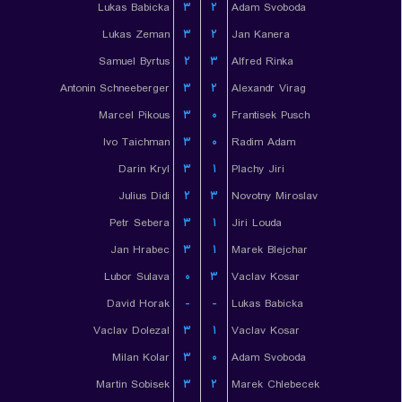
Lukas Babicka
۳
۲
Adam Svoboda
Lukas Zeman
۳
۲
Jan Kanera
Samuel Byrtus
۲
۳
Alfred Rinka
Antonin Schneeberger
۳
۲
Alexandr Virag
Marcel Pikous
۳
۰
Frantisek Pusch
Ivo Taichman
۳
۰
Radim Adam
Darin Kryl
۳
۱
Plachy Jiri
Julius Didi
۲
۳
Novotny Miroslav
Petr Sebera
۳
۱
Jiri Louda
Jan Hrabec
۳
۱
Marek Blejchar
Lubor Sulava
۰
۳
Vaclav Kosar
David Horak
-
-
Lukas Babicka
Vaclav Dolezal
۳
۱
Vaclav Kosar
Milan Kolar
۳
۰
Adam Svoboda
Martin Sobisek
۳
۲
Marek Chlebecek