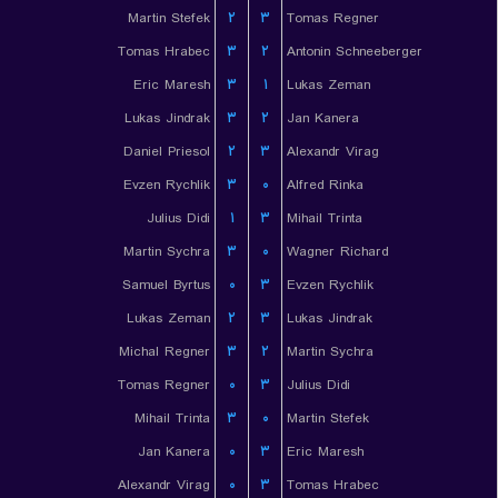
Martin Stefek
۲
۳
Tomas Regner
Tomas Hrabec
۳
۲
Antonin Schneeberger
Eric Maresh
۳
۱
Lukas Zeman
Lukas Jindrak
۳
۲
Jan Kanera
Daniel Priesol
۲
۳
Alexandr Virag
Evzen Rychlik
۳
۰
Alfred Rinka
Julius Didi
۱
۳
Mihail Trinta
Martin Sychra
۳
۰
Wagner Richard
Samuel Byrtus
۰
۳
Evzen Rychlik
Lukas Zeman
۲
۳
Lukas Jindrak
Michal Regner
۳
۲
Martin Sychra
Tomas Regner
۰
۳
Julius Didi
Mihail Trinta
۳
۰
Martin Stefek
Jan Kanera
۰
۳
Eric Maresh
Alexandr Virag
۰
۳
Tomas Hrabec