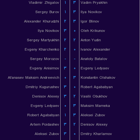
Vladimir Zhigalov
۱
۳
Vadim Pryakhin
Sergey Burov
۱
۳
Ilya Novikov
Alexander Khurudzhi
۲
۳
Igor Blinov
Ilya Novikov
۳
۰
Oleh Krikunov
Sergey Martyukhin
۲
۲
Anton Yudin
Evgeny Kharchenko
۲
۰
Ivanov Alexander
Sergey Morozov
-
-
Anatoly Batalov
Evgeny Anisimov
۳
۰
Evgeny Ledyaev
Afanasev Maksim Andreevich
۰
۳
Konstantin Olshakov
Dmitriy Kugurushev
۳
۰
Robert Agababyan
Denisov Alexey
۳
۲
Vasilii Obukhov
Evgeny Ledyaev
۰
۳
Maksim Mameka
Robert Agababyan
۱
۳
Aleksei Zubov
Artem Poidashev
۳
۲
Denisov Alexey
Aleksei Zubov
۳
۰
Dmitry Kharlamov