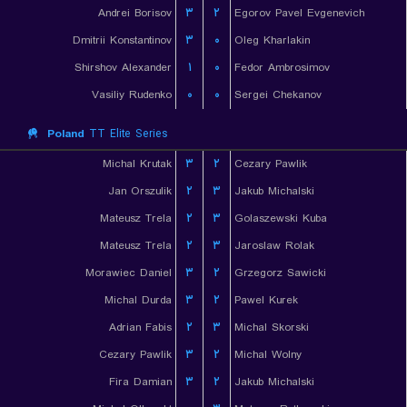
Andrei Borisov
۳
۲
Egorov Pavel Evgenevich
Dmitrii Konstantinov
۳
۰
Oleg Kharlakin
Shirshov Alexander
۱
۰
Fedor Ambrosimov
Vasiliy Rudenko
۰
۰
Sergei Chekanov
Poland
TT Elite Series
Michal Krutak
۳
۲
Cezary Pawlik
Jan Orszulik
۲
۳
Jakub Michalski
Mateusz Trela
۲
۳
Golaszewski Kuba
Mateusz Trela
۲
۳
Jaroslaw Rolak
Morawiec Daniel
۳
۲
Grzegorz Sawicki
Michal Durda
۳
۲
Pawel Kurek
Adrian Fabis
۲
۳
Michal Skorski
Cezary Pawlik
۳
۲
Michal Wolny
Fira Damian
۳
۲
Jakub Michalski