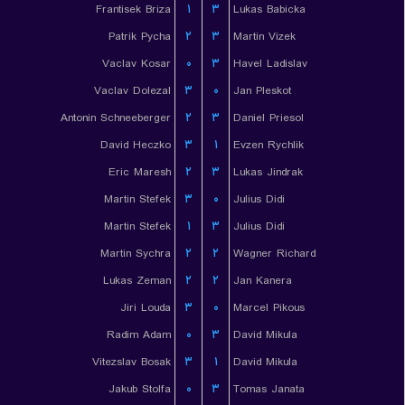
Frantisek Briza
۱
۳
Lukas Babicka
Patrik Pycha
۲
۳
Martin Vizek
Vaclav Kosar
۰
۳
Havel Ladislav
Vaclav Dolezal
۳
۰
Jan Pleskot
Antonin Schneeberger
۲
۳
Daniel Priesol
David Heczko
۳
۱
Evzen Rychlik
Eric Maresh
۲
۳
Lukas Jindrak
Martin Stefek
۳
۰
Julius Didi
Martin Stefek
۱
۳
Julius Didi
Martin Sychra
۲
۲
Wagner Richard
Lukas Zeman
۲
۲
Jan Kanera
Jiri Louda
۳
۰
Marcel Pikous
Radim Adam
۰
۳
David Mikula
Vitezslav Bosak
۳
۱
David Mikula
Jakub Stolfa
۰
۳
Tomas Janata