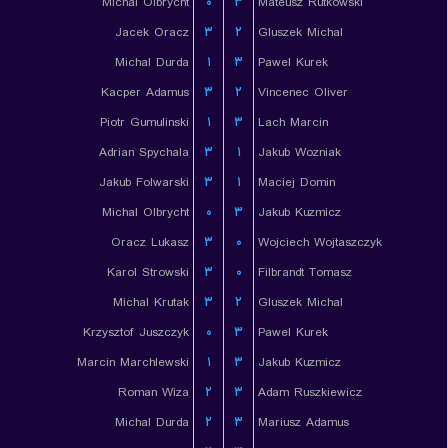
Michal Olbrycht
۰
۳
Mateusz Rutkowski
Jacek Oracz
۳
۲
Gluszek Michal
Michal Durda
۱
۳
Pawel Kurek
Kacper Adamus
۳
۲
Vincenec Oliver
Piotr Gumulinski
۱
۳
Lach Marcin
Adrian Spychala
۳
۱
Jakub Wozniak
Jakub Folwarski
۳
۱
Maciej Domin
Michal Olbrycht
۰
۳
Jakub Kuzmicz
Oracz Lukasz
۳
۰
Wojciech Wojtaszczyk
Karol Strowski
۳
۰
Filbrandt Tomasz
Michal Krutak
۳
۲
Gluszek Michal
Krzysztof Juszczyk
۰
۳
Pawel Kurek
Marcin Marchlewski
۱
۳
Jakub Kuzmicz
Roman Wiza
۲
۳
Adam Ruszkiewicz
Michal Durda
۲
۳
Mariusz Adamus