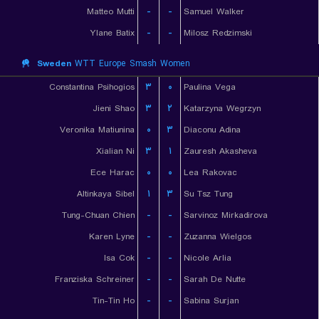
Matteo Mutti
-
-
Samuel Walker
Ylane Batix
-
-
Milosz Redzimski
Sweden
WTT Europe Smash Women
Constantina Psihogios
۳
۰
Paulina Vega
Jieni Shao
۳
۲
Katarzyna Wegrzyn
Veronika Matiunina
۰
۳
Diaconu Adina
Xialian Ni
۳
۱
Zauresh Akasheva
Ece Harac
۰
۰
Lea Rakovac
Altinkaya Sibel
۱
۳
Su Tsz Tung
Tung-Chuan Chien
-
-
Sarvinoz Mirkadirova
Karen Lyne
-
-
Zuzanna Wielgos
Isa Cok
-
-
Nicole Arlia
Franziska Schreiner
-
-
Sarah De Nutte
Tin-Tin Ho
-
-
Sabina Surjan