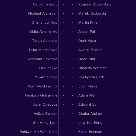
Ovidiu Ionescu
-
-
Youssef Abdel-Aziz
Noshad Alamiyan
-
-
Marek Badowski
Cheng-Jui Kao
-
-
Martin Friis
Nikita Artemenko
-
-
Akash Pal
Tiago Apolonia
-
-
Deni Kozul
Luka Mladenovic
-
-
Alvaro Robles
Andreas Levenko
-
-
Dean Shu
Filip Zeljko
-
-
Ricardo Walther
Yu-An Chang
-
-
Gyuhyeon Park
Wim Verdonschot
-
-
Juan Perez
Teodoro Guilherme
-
-
Adam Wallin
John Oyebode
-
-
Edward Ly
Aditya Sareen
-
-
Csaba Andras
Siu Hang Lam
-
-
Jing-Kai Hung
Baldwin Ho Wah Chan
-
-
Botha Bosman