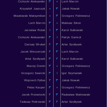
Cichocki Aleksander
۳
۰
Lach Marcin
Krzysztof Juszczyk
۰
۳
Jakub Nowak
Miastowski Maksymilian
۰
۳
Grzegorz Poliniewicz
Lach Marcin
۳
۰
Mateusz Sikon
Jaroslaw Rolak
۱
۳
Karol Sulkowski
Cichocki Aleksander
۳
۱
Patryk Gamrot
Dariusz Wrobel
۲
۳
Artur Szoltysek
Jacek Wieczerzak
۲
۳
Lach Marcin
Artur Szoltysek
۳
۲
Karol Sulkowski
Maciej Domin
۳
۰
Grzegorz Poliniewicz
Grzegorz Sawicki
۳
۱
Igor Szymanski
Wojciech Pytlas
۲
۳
Jakub Nowak
Petas Kacper
۳
۰
Grzegorz Poliniewicz
Jacek Przewlocki
۲
۳
Radoslaw Malinowski
Tadeusz Piotrowski
۳
۲
Artur Szoltysek