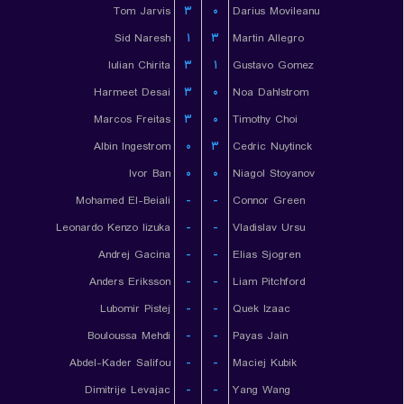
Tom Jarvis
۳
۰
Darius Movileanu
Sid Naresh
۱
۳
Martin Allegro
Iulian Chirita
۳
۱
Gustavo Gomez
Harmeet Desai
۳
۰
Noa Dahlstrom
Marcos Freitas
۳
۰
Timothy Choi
Albin Ingestrom
۰
۳
Cedric Nuytinck
Ivor Ban
۰
۰
Niagol Stoyanov
Mohamed El-Beiali
-
-
Connor Green
Leonardo Kenzo Iizuka
-
-
Vladislav Ursu
Andrej Gacina
-
-
Elias Sjogren
Anders Eriksson
-
-
Liam Pitchford
Lubomir Pistej
-
-
Quek Izaac
Bouloussa Mehdi
-
-
Payas Jain
Abdel-Kader Salifou
-
-
Maciej Kubik
Dimitrije Levajac
-
-
Yang Wang