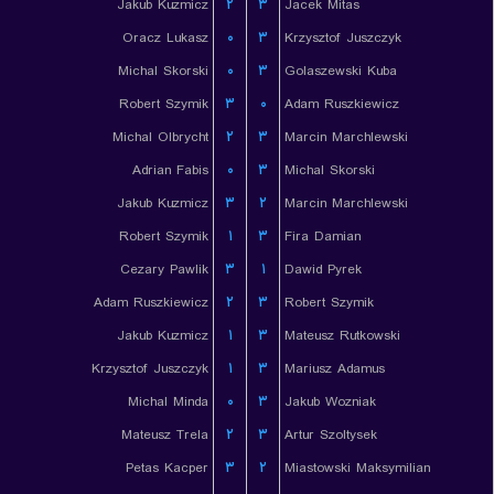
Jakub Kuzmicz
۲
۳
Jacek Mitas
Oracz Lukasz
۰
۳
Krzysztof Juszczyk
Michal Skorski
۰
۳
Golaszewski Kuba
Robert Szymik
۳
۰
Adam Ruszkiewicz
Michal Olbrycht
۲
۳
Marcin Marchlewski
Adrian Fabis
۰
۳
Michal Skorski
Jakub Kuzmicz
۳
۲
Marcin Marchlewski
Robert Szymik
۱
۳
Fira Damian
Cezary Pawlik
۳
۱
Dawid Pyrek
Adam Ruszkiewicz
۲
۳
Robert Szymik
Jakub Kuzmicz
۱
۳
Mateusz Rutkowski
Krzysztof Juszczyk
۱
۳
Mariusz Adamus
Michal Minda
۰
۳
Jakub Wozniak
Mateusz Trela
۲
۳
Artur Szoltysek
Petas Kacper
۳
۲
Miastowski Maksymilian