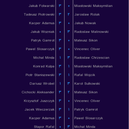
Jakub Folwarski
۳
۰
Miastowski Maksymilian
Tadeusz Piotrowski
۳
۲
Jaroslaw Rolak
Kacper Adamus
۳
۰
Jakub Nowak
Jakub Wozniak
۰
۳
Radoslaw Malinowski
Patryk Gamrot
۳
۰
Mateusz Sikon
Pawel Slosarczyk
۳
۰
Vincenec Oliver
Michal Minda
۱
۳
Radoslaw Chrzescian
Konrad Kulpa
۳
۱
Miastowski Maksymilian
Piotr Staniszewski
۳
۱
Rafal Wojcik
Dariusz Wrobel
۱
۳
Karol Sulkowski
Cichocki Aleksander
۳
۲
Mateusz Sikon
Krzysztof Juszczyk
۳
۰
Vincenec Oliver
Jacek Wieczerzak
۳
۱
Patryk Gamrot
Kacper Adamus
۳
۰
Pawel Slosarczyk
Stapor Rafal
۰
۳
Michal Minda