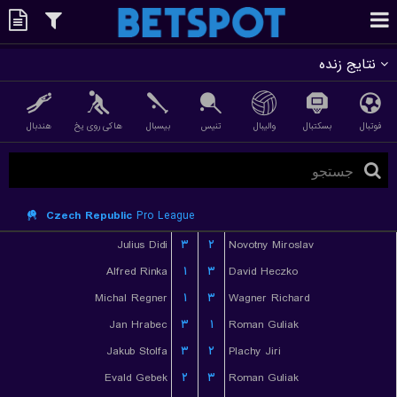
نتایج زنده
فوتبال
بسکتبال
والیبال
تنیس
بیسبال
هاکی روی یخ
هندبال
Czech Republic
Pro League
Julius Didi
۳
۲
Novotny Miroslav
Alfred Rinka
۱
۳
David Heczko
Michal Regner
۱
۳
Wagner Richard
Jan Hrabec
۳
۱
Roman Guliak
Jakub Stolfa
۳
۲
Plachy Jiri
Evald Gebek
۲
۳
Roman Guliak