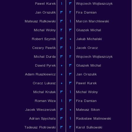
Pawel Kurek
۱
۳
Wojciech Wojtaszczyk
Jan Orszulik
۳
۲
Fira Damian
Mateusz Rutkowski
۳
۱
Marcin Marchlewski
Michal Wolny
۲
۳
Gluszek Michal
Robert Szymik
۳
۰
Jakub Michalski
Cezary Pawlik
۳
۱
Jacek Oracz
Michal Durda
۳
۲
Wojciech Wojtaszczyk
Dawid Pyrek
۰
۳
Gluszek Michal
Adam Ruszkiewicz
۰
۳
Jan Orszulik
Oracz Lukasz
۰
۳
Pawel Kurek
Michal Krutak
۳
۱
Michal Wolny
Roman Wiza
۱
۳
Fira Damian
Jacek Wieczerzak
۳
۰
Mateusz Sikon
Adrian Spychala
۳
۱
Radoslaw Malinowski
Tadeusz Piotrowski
۳
۲
Karol Sulkowski