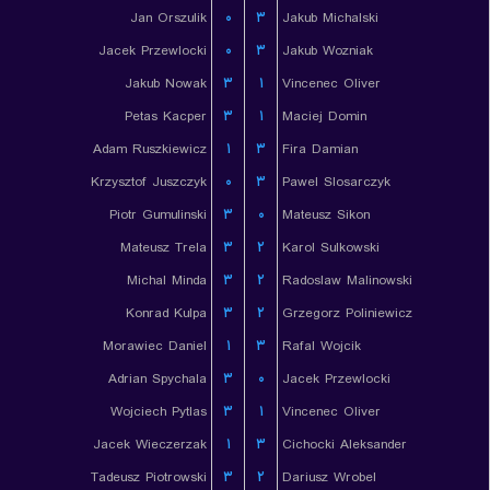
Jan Orszulik
۰
۳
Jakub Michalski
Jacek Przewlocki
۰
۳
Jakub Wozniak
Jakub Nowak
۳
۱
Vincenec Oliver
Petas Kacper
۳
۱
Maciej Domin
Adam Ruszkiewicz
۱
۳
Fira Damian
Krzysztof Juszczyk
۰
۳
Pawel Slosarczyk
Piotr Gumulinski
۳
۰
Mateusz Sikon
Mateusz Trela
۳
۲
Karol Sulkowski
Michal Minda
۳
۲
Radoslaw Malinowski
Konrad Kulpa
۳
۲
Grzegorz Poliniewicz
Morawiec Daniel
۱
۳
Rafal Wojcik
Adrian Spychala
۳
۰
Jacek Przewlocki
Wojciech Pytlas
۳
۱
Vincenec Oliver
Jacek Wieczerzak
۱
۳
Cichocki Aleksander
Tadeusz Piotrowski
۳
۲
Dariusz Wrobel