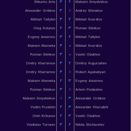
Shkurko Arte
۳
۲
Maksim Smyshnikov
Alexander Gribkov
۳
۱
Andrey Shmakov
Mikhail Taltykin
۳
۲
Mikhail Sverdlov
Oleg Kolunov
۲
۳
Roman Sitnikov
Evgeny Anisimov
۳
۲
Mikhail Taltykin
Maksim Mameka
۳
۰
Mikhail Sverdlov
Roman Sitnikov
۳
۰
Vasilii Obukhov
Dmitry Kharlamov
۳
۲
Dmitriy Kugurushev
Dmitry Kharlamov
۳
۱
Robert Agababyan
Maksim Mameka
۲
۳
Evgeny Anisimov
Roman Sitnikov
۳
۱
Artem Poidashev
Maksim Smyshnikov
۱
۳
Alexander Gribkov
Vadim Pryakhin
۲
۳
Alexander Khurudzhi
Oleh Krikunov
۲
۳
Vasilii Obukhov
Vladislav Turnaev
۳
۲
Nikita Shchavelev