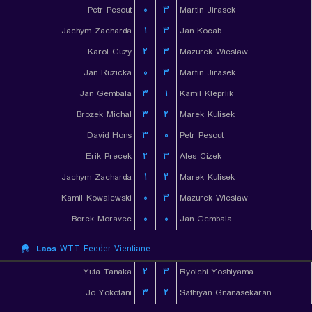
Petr Pesout
۰
۳
Martin Jirasek
Jachym Zacharda
۱
۳
Jan Kocab
Karol Guzy
۲
۳
Mazurek Wieslaw
Jan Ruzicka
۰
۳
Martin Jirasek
Jan Gembala
۳
۱
Kamil Kleprlik
Brozek Michal
۳
۲
Marek Kulisek
David Hons
۳
۰
Petr Pesout
Erik Precek
۲
۳
Ales Cizek
Jachym Zacharda
۱
۲
Marek Kulisek
Kamil Kowalewski
۰
۳
Mazurek Wieslaw
Borek Moravec
۰
۰
Jan Gembala
Laos
WTT Feeder Vientiane
Yuta Tanaka
۲
۳
Ryoichi Yoshiyama
Jo Yokotani
۳
۲
Sathiyan Gnanasekaran