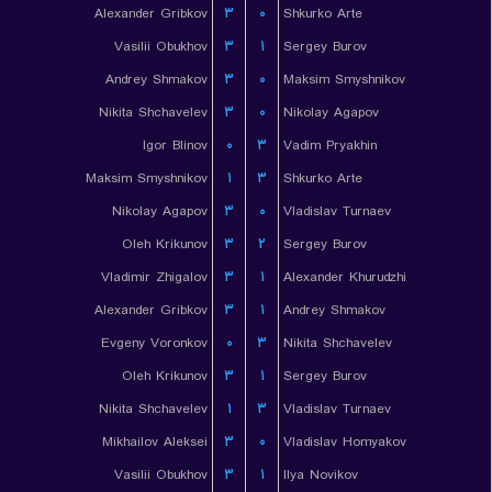
Alexander Gribkov
۳
۰
Shkurko Arte
Vasilii Obukhov
۳
۱
Sergey Burov
Andrey Shmakov
۳
۰
Maksim Smyshnikov
Nikita Shchavelev
۳
۰
Nikolay Agapov
Igor Blinov
۰
۳
Vadim Pryakhin
Maksim Smyshnikov
۱
۳
Shkurko Arte
Nikolay Agapov
۳
۰
Vladislav Turnaev
Oleh Krikunov
۳
۲
Sergey Burov
Vladimir Zhigalov
۳
۱
Alexander Khurudzhi
Alexander Gribkov
۳
۱
Andrey Shmakov
Evgeny Voronkov
۰
۳
Nikita Shchavelev
Oleh Krikunov
۳
۱
Sergey Burov
Nikita Shchavelev
۱
۳
Vladislav Turnaev
Mikhailov Aleksei
۳
۰
Vladislav Homyakov
Vasilii Obukhov
۳
۱
Ilya Novikov