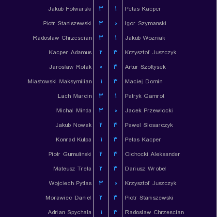
Jakub Folwarski
۳
۱
Petas Kacper
Piotr Staniszewski
۳
۰
Igor Szymanski
Radoslaw Chrzescian
۳
۱
Jakub Wozniak
Kacper Adamus
۲
۳
Krzysztof Juszczyk
Jaroslaw Rolak
۰
۳
Artur Szoltysek
Miastowski Maksymilian
۱
۳
Maciej Domin
Lach Marcin
۳
۱
Patryk Gamrot
Michal Minda
۳
۰
Jacek Przewlocki
Jakub Nowak
۲
۳
Pawel Slosarczyk
Konrad Kulpa
۱
۳
Petas Kacper
Piotr Gumulinski
۲
۳
Cichocki Aleksander
Mateusz Trela
۲
۳
Dariusz Wrobel
Wojciech Pytlas
۳
۰
Krzysztof Juszczyk
Morawiec Daniel
۲
۳
Piotr Staniszewski
Adrian Spychala
۱
۳
Radoslaw Chrzescian