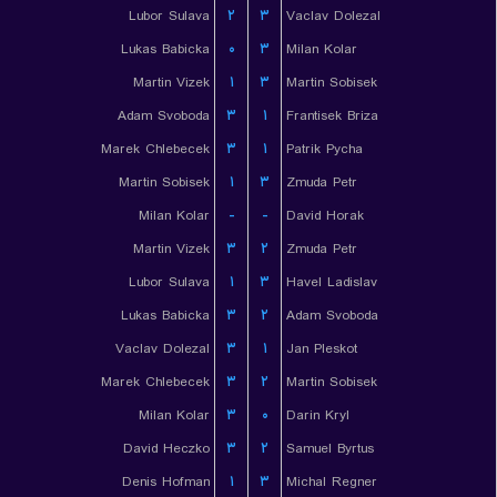
Lubor Sulava
۲
۳
Vaclav Dolezal
Lukas Babicka
۰
۳
Milan Kolar
Martin Vizek
۱
۳
Martin Sobisek
Adam Svoboda
۳
۱
Frantisek Briza
Marek Chlebecek
۳
۱
Patrik Pycha
Martin Sobisek
۱
۳
Zmuda Petr
Milan Kolar
-
-
David Horak
Martin Vizek
۳
۲
Zmuda Petr
Lubor Sulava
۱
۳
Havel Ladislav
Lukas Babicka
۳
۲
Adam Svoboda
Vaclav Dolezal
۳
۱
Jan Pleskot
Marek Chlebecek
۳
۲
Martin Sobisek
Milan Kolar
۳
۰
Darin Kryl
David Heczko
۳
۲
Samuel Byrtus
Denis Hofman
۱
۳
Michal Regner