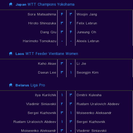
Japan
WTT Champions Yokohama
Sora Matsushima
۴
۳
Woojin Jang
Hiroto Shinozuka
۳
۲
Felix Lebrun
Dang Qiu
۳
۴
Junsung Oh
Harimoto Tomokazu
-
-
Alexis Lebrun
Laos
WTT Feeder Vientiane Women
Kaho Akae
۳
۰
Li Jie
Daeun Lee
۳
۱
Seongjin Kim
Belarus
Liga Pro
Ilya Kurilchik
۱
۳
Dmitrii Kulesha
Vladimir Siniavskii
۲
۳
Rustam Uralovich Abdeev
Sergei Kuzhovnik
۳
۱
Moiseenko Aleksandr
Rustam Uralovich Abdeev
۱
۳
Sergei Kuzhovnik
Moiseenko Aleksandr
۳
۰
Vladimir Siniavskii