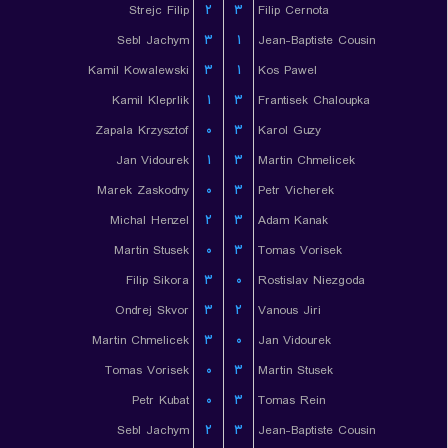
Strejc Filip
۲
۳
Filip Cernota
Sebl Jachym
۳
۱
Jean-Baptiste Cousin
Kamil Kowalewski
۳
۱
Kos Pawel
Kamil Kleprlik
۱
۳
Frantisek Chaloupka
Zapala Krzysztof
۰
۳
Karol Guzy
Jan Vidourek
۱
۳
Martin Chmelicek
Marek Zaskodny
۰
۳
Petr Vicherek
Michal Henzel
۲
۳
Adam Kanak
Martin Stusek
۰
۳
Tomas Vorisek
Filip Sikora
۳
۰
Rostislav Niezgoda
Ondrej Skvor
۳
۲
Vanous Jiri
Martin Chmelicek
۳
۰
Jan Vidourek
Tomas Vorisek
۰
۳
Martin Stusek
Petr Kubat
۰
۳
Tomas Rein
Sebl Jachym
۲
۳
Jean-Baptiste Cousin