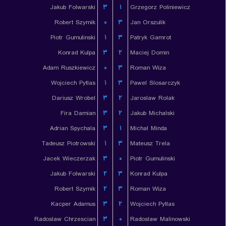
Jakub Folwarski
۳
۱
Grzegorz Poliniewicz
Robert Szymik
۰
۳
Jan Orszulik
Piotr Gumulinski
۱
۳
Patryk Gamrot
Konrad Kulpa
۳
۲
Maciej Domin
Adam Ruszkiewicz
۰
۳
Roman Wiza
Wojciech Pytlas
۱
۳
Pawel Slosarczyk
Dariusz Wrobel
۳
۲
Jaroslaw Rolak
Fira Damian
۳
۲
Jakub Michalski
Adrian Spychala
۳
۱
Michal Minda
Tadeusz Piotrowski
۱
۳
Mateusz Trela
Jacek Wieczerzak
۳
۰
Piotr Gumulinski
Jakub Folwarski
۲
۳
Konrad Kulpa
Robert Szymik
۲
۳
Roman Wiza
Kacper Adamus
۳
۲
Wojciech Pytlas
Radoslaw Chrzescian
۳
۰
Radoslaw Malinowski