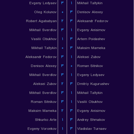
Evgeny Ledyaev
۳
۱
Mikhail Taltykin
Oleg Kolunov
۰
۳
Denisov Alexey
Robert Agababyan
۲
۳
Aleksandr Fedorov
Mikhail Sverdlov
۳
۱
Evgeny Anisimov
Vasilii Obukhov
۱
۳
Artem Poidashev
Mikhail Taltykin
۰
۳
Maksim Mameka
Aleksandr Fedorov
۳
۱
Aleksei Zubov
Denisov Alexey
۳
۰
Roman Sitnikov
Mikhail Sverdlov
۳
۱
Evgeny Ledyaev
Aleksei Zubov
۲
۳
Dmitriy Kugurushev
Mikhail Sverdlov
۳
۱
Mikhail Taltykin
Roman Sitnikov
۳
۱
Vasilii Obukhov
Maksim Mameka
۲
۳
Evgeny Anisimov
Shkurko Arte
۱
۳
Andrey Shmakov
Evgeny Voronkov
۱
۳
Vladislav Turnaev