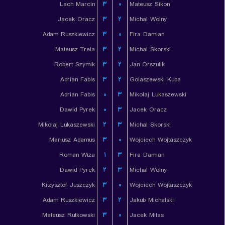
Lach Marcin
۳
۰
Mateusz Sikon
Jacek Oracz
۳
۲
Michal Wolny
Adam Ruszkiewicz
۳
۰
Fira Damian
Mateusz Trela
۳
۲
Michal Skorski
Robert Szymik
۳
۲
Jan Orszulik
Adrian Fabis
۳
۲
Golaszewski Kuba
Adrian Fabis
۰
۳
Mikolaj Lukaszewski
Dawid Pyrek
۰
۳
Jacek Oracz
Mikolaj Lukaszewski
۲
۳
Michal Skorski
Mariusz Adamus
۳
۰
Wojciech Wojtaszczyk
Roman Wiza
۱
۳
Fira Damian
Dawid Pyrek
۲
۳
Michal Wolny
Krzysztof Juszczyk
۳
۰
Wojciech Wojtaszczyk
Adam Ruszkiewicz
۳
۲
Jakub Michalski
Mateusz Rutkowski
۳
۰
Jacek Mitas