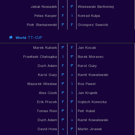
Jakub Nosiadek
۰
۳
Wisniewski Bartlomiej
Petas Kacper
۲
۱
Konrad Kulpa
Piotr Staniszewski
۳
۲
Grzegorz Sawicki
World
TT-CUP
Marek Kulisek
۳
۲
Jan Kocab
Frantisek Chaloupka
۱
۳
Borek Moravec
Duch Adam
۲
۳
Karol Guzy
Karol Guzy
۳
۰
Kamil Kowalewski
Mazurek Wieslaw
۳
۱
Kos Pawel
Ales Cizek
۳
۱
Jan Krupnik
Erik Precek
۲
۳
Vojtech Konvicka
Tomas Rein
۳
۱
Petr Kubat
Duch Adam
۳
۰
Kamil Kowalewski
David Hons
۰
۳
Martin Jirasek