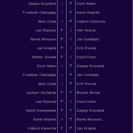
Zapala Krzysztof
۱
۳
Duch Adam
Frantisek Chaloupka
۱
۳
Kamil Kleprlik
Ales Cizek
۱
۳
Vojtech Konvicka
Jan Ruzicka
۳
۱
Petr Pesout
Borek Moravec
۳
۱
Jan Gembala
Jan Krupnik
۳
۱
Erik Precek
Martin Jirasek
۳
۱
David Hons
Duch Adam
۰
۳
Zapala Krzysztof
Frantisek Chaloupka
۰
۳
Jan Gembala
Ales Cizek
۱
۳
Erik Precek
Jachym Zacharda
۳
۲
Brozek Michal
Jan Ruzicka
۳
۱
David Hons
Kamil Kowalewski
۳
۲
Zapala Krzysztof
Kamil Kleprlik
۰
۳
Borek Moravec
Vojtech Konvicka
۲
۳
Jan Krupnik