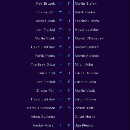
Petr Bruzek
۰
۳
Martin Stefek
Zmuda Petr
۳
۰
Patrik Pycha
David Horak
۳
۱
Frantisek Briza
Jan Pleskot
۳
۰
Havel Ladislav
Martin Vizek
۲
۳
Marek Chlebecek
Havel Ladislav
۳
۰
Vaclav Dolezal
Patrik Pycha
۲
۳
Martin Sobisek
Frantisek Briza
۰
۳
Milan Kolar
Darin Kryl
۳
۱
Lukas Babicka
Jan Pleskot
۲
۳
Lubor Sulava
Zmuda Petr
۰
۳
Martin Vizek
Havel Ladislav
۰
۳
Lubor Sulava
Marek Chlebecek
۳
۲
Zmuda Petr
Adam Svoboda
-
-
David Horak
Vaclav Kosar
۱
۳
Jan Pleskot