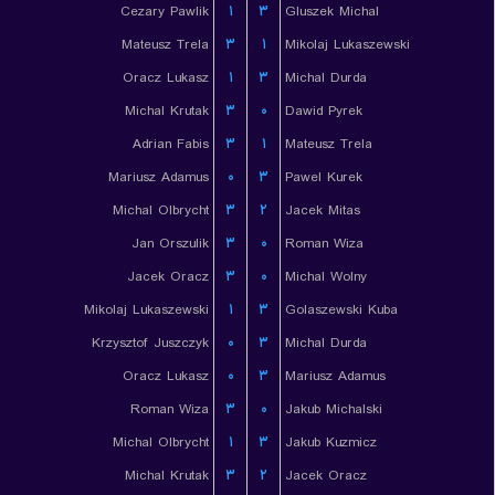
Cezary Pawlik
۱
۳
Gluszek Michal
Mateusz Trela
۳
۱
Mikolaj Lukaszewski
Oracz Lukasz
۱
۳
Michal Durda
Michal Krutak
۳
۰
Dawid Pyrek
Adrian Fabis
۳
۱
Mateusz Trela
Mariusz Adamus
۰
۳
Pawel Kurek
Michal Olbrycht
۳
۲
Jacek Mitas
Jan Orszulik
۳
۰
Roman Wiza
Jacek Oracz
۳
۰
Michal Wolny
Mikolaj Lukaszewski
۱
۳
Golaszewski Kuba
Krzysztof Juszczyk
۰
۳
Michal Durda
Oracz Lukasz
۰
۳
Mariusz Adamus
Roman Wiza
۳
۰
Jakub Michalski
Michal Olbrycht
۱
۳
Jakub Kuzmicz
Michal Krutak
۳
۲
Jacek Oracz