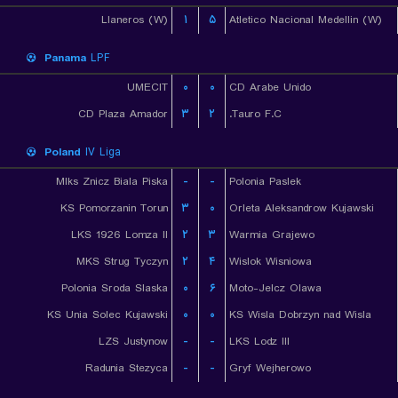
Llaneros (W)
۱
۵
Atletico Nacional Medellin (W)
Panama
LPF
UMECIT
۰
۰
CD Arabe Unido
CD Plaza Amador
۳
۲
Tauro F.C.
Poland
IV Liga
Mlks Znicz Biala Piska
-
-
Polonia Paslek
KS Pomorzanin Torun
۳
۰
Orleta Aleksandrow Kujawski
LKS 1926 Lomza II
۲
۳
Warmia Grajewo
MKS Strug Tyczyn
۲
۴
Wislok Wisniowa
Polonia Sroda Slaska
۰
۶
Moto-Jelcz Olawa
KS Unia Solec Kujawski
۰
۰
KS Wisla Dobrzyn nad Wisla
LZS Justynow
-
-
LKS Lodz III
Radunia Stezyca
-
-
Gryf Wejherowo