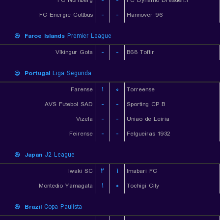
FC Nurnberg
-
-
1.FC Dynamo Dresden
FC Energie Cottbus
-
-
Hannover 96
Faroe Islands
Premier League
Víkingur Gota
-
-
B68 Toftir
Portugal
Liga Segunda
Farense
۱
۰
Torreense
AVS Futebol SAD
-
-
Sporting CP B
Vizela
-
-
Uniao de Leiria
Feirense
-
-
Felgueiras 1932
Japan
J2 League
Iwaki SC
۲
۱
Imabari FC
Montedio Yamagata
۱
۰
Tochigi City
Brazil
Copa Paulista