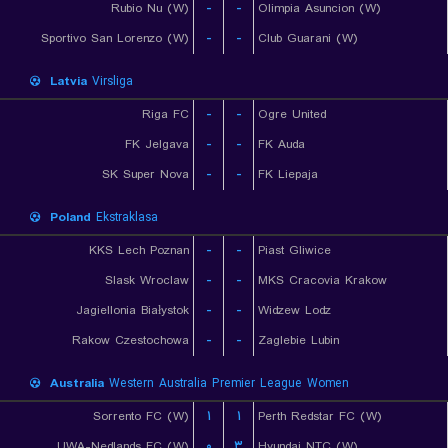
Rubio Nu (W)
-
-
Olimpia Asuncion (W)
Sportivo San Lorenzo (W)
-
-
Club Guarani (W)
Latvia
Virsliga
Riga FC
-
-
Ogre United
FK Jelgava
-
-
FK Auda
SK Super Nova
-
-
FK Liepaja
Poland
Ekstraklasa
KKS Lech Poznan
-
-
Piast Gliwice
Slask Wroclaw
-
-
MKS Cracovia Krakow
Jagiellonia Białystok
-
-
Widzew Lodz
Rakow Czestochowa
-
-
Zaglebie Lubin
Australia
Western Australia Premier League Women
Sorrento FC (W)
۱
۱
Perth Redstar FC (W)
UWA-Nedlands FC (W)
۰
۳
Hyundai NTC (W)