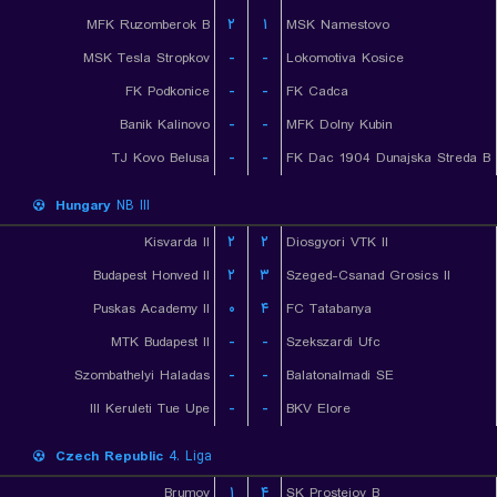
MFK Ruzomberok B
۲
۱
MSK Namestovo
MSK Tesla Stropkov
-
-
Lokomotiva Kosice
FK Podkonice
-
-
FK Cadca
Banik Kalinovo
-
-
MFK Dolny Kubin
TJ Kovo Belusa
-
-
FK Dac 1904 Dunajska Streda B
Hungary
NB III
Kisvarda II
۲
۲
Diosgyori VTK II
Budapest Honved II
۲
۳
Szeged-Csanad Grosics II
Puskas Academy II
۰
۴
FC Tatabanya
MTK Budapest II
-
-
Szekszardi Ufc
Szombathelyi Haladas
-
-
Balatonalmadi SE
III Keruleti Tue Upe
-
-
BKV Elore
Czech Republic
4. Liga
Brumov
۱
۴
SK Prostejov B