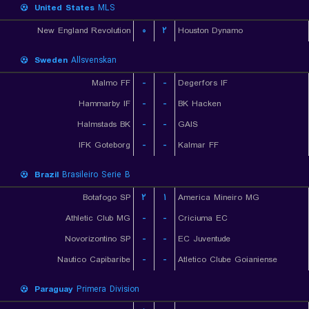
United States
MLS
New England Revolution
۰
۲
Houston Dynamo
Sweden
Allsvenskan
Malmo FF
-
-
Degerfors IF
Hammarby IF
-
-
BK Hacken
Halmstads BK
-
-
GAIS
IFK Goteborg
-
-
Kalmar FF
Brazil
Brasileiro Serie B
Botafogo SP
۲
۱
America Mineiro MG
Athletic Club MG
-
-
Criciuma EC
Novorizontino SP
-
-
EC Juventude
Nautico Capibaribe
-
-
Atletico Clube Goianiense
Paraguay
Primera Division