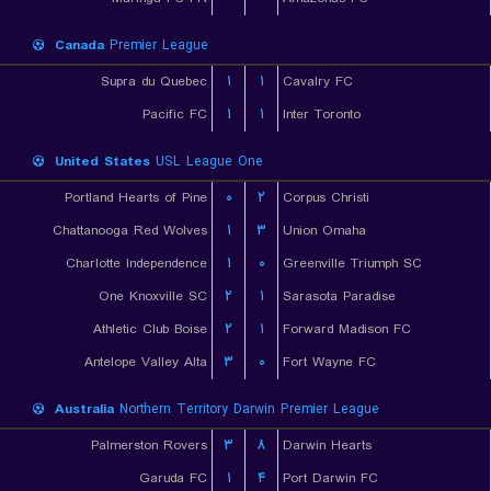
Canada
Premier League
Supra du Quebec
۱
۱
Cavalry FC
Pacific FC
۱
۱
Inter Toronto
United States
USL League One
Portland Hearts of Pine
۰
۲
Corpus Christi
Chattanooga Red Wolves
۱
۳
Union Omaha
Charlotte Independence
۱
۰
Greenville Triumph SC
One Knoxville SC
۲
۱
Sarasota Paradise
Athletic Club Boise
۲
۱
Forward Madison FC
Antelope Valley Alta
۳
۰
Fort Wayne FC
Australia
Northern Territory Darwin Premier League
Palmerston Rovers
۳
۸
Darwin Hearts
Garuda FC
۱
۴
Port Darwin FC