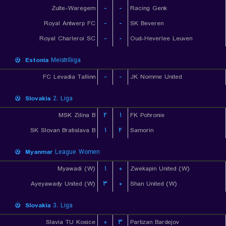
Zulte-Waregem
-
-
Racing Genk
Royal Antwerp FC
-
-
SK Beveren
Royal Charleroi SC
-
-
Oud-Heverlee Leuven
Estonia
Meistriliiga
FC Levadia Tallinn
-
-
JK Nomme United
Slovakia
2. Liga
MSK Zilina B
۲
۱
FK Pohronie
SK Slovan Bratislava B
۱
۲
Samorin
Myanmar
League Women
Myawadi (W)
۱
۰
Zwekapin United (W)
Ayeyawady United (W)
۳
۰
Shan United (W)
Slovakia
3. Liga
Slavia TU Kosice
۰
۳
Partizan Bardejov