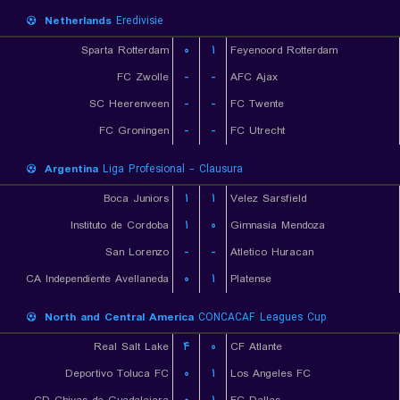
Netherlands
Eredivisie
Sparta Rotterdam
۰
۱
Feyenoord Rotterdam
FC Zwolle
-
-
AFC Ajax
SC Heerenveen
-
-
FC Twente
FC Groningen
-
-
FC Utrecht
Argentina
Liga Profesional - Clausura
Boca Juniors
۱
۱
Velez Sarsfield
Instituto de Cordoba
۱
۰
Gimnasia Mendoza
San Lorenzo
-
-
Atletico Huracan
CA Independiente Avellaneda
۰
۱
Platense
North and Central America
CONCACAF Leagues Cup
Real Salt Lake
۴
۰
CF Atlante
Deportivo Toluca FC
۰
۱
Los Angeles FC