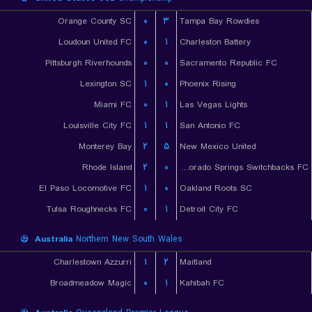
Orange County SC
۰
۳
Tampa Bay Rowdies
Loudoun United FC
۰
۱
Charleston Battery
Pittsburgh Riverhounds
۰
۰
Sacramento Republic FC
Lexington SC
۱
۰
Phoenix Rising
Miami FC
۰
۱
Las Vegas Lights
Louisville City FC
۱
۱
San Antonio FC
Monterey Bay
۲
۵
New Mexico United
Rhode Island
۲
۰
Colorado Springs Switchbacks FC
El Paso Locomotive FC
۱
۰
Oakland Roots SC
Tulsa Roughnecks FC
۰
۱
Detroit City FC
Australia
Northern New South Wales
Charlestown Azzurri
۱
۲
Maitland
Broadmeadow Magic
۰
۱
Kahibah FC