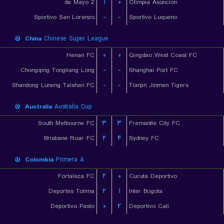
2 de Mayo
۱
۰
Olimpia Asuncion
Sportivo San Lorenzo
-
-
Sportivo Luqueno
China
Chinese Super League
Henan FC
۰
۰
Qingdao West Coast FC
Chongqing Tongliang Long
-
-
Shanghai Port FC
Shandong Luneng Taishan FC
-
-
Tianjin Jinmen Tigers
Australia
Australia Cup
South Melbourne FC
۳
۳
Fremantle City FC
Brisbane Roar FC
۲
۴
Sydney FC
Colombia
Primera A
Fortaleza FC
۲
۰
Cucuta Deportivo
Deportes Tolima
۲
۱
Inter Bogota
Deportivo Pasto
۰
۲
Deportivo Cali