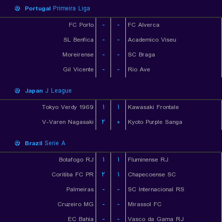
Portugal
Primeira Liga
FC Porto
-
-
FC Alverca
SL Benfica
-
-
Academico Viseu
Moreirense
-
-
SC Braga
Gil Vicente
-
-
Rio Ave
Japan
J League
Tokyo Verdy 1969
۱
۱
Kawasaki Frontale
V-Varen Nagasaki
۲
۰
Kyoto Purple Sanga
Brazil
Serie A
Botafogo RJ
۱
۱
Fluminense RJ
Coritiba FC PR
۲
۱
Chapecoense SC
Palmeiras
-
-
SC Internacional RS
Cruzeiro MG
-
-
Mirassol FC
EC Bahia
-
-
Vasco da Gama RJ