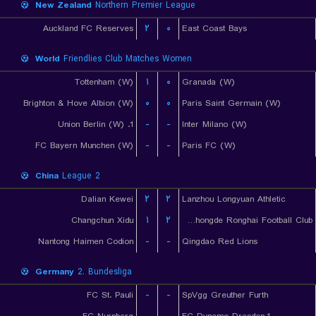
New Zealand
Northern Premier League
Auckland FC Reserves
۲
۰
East Coast Bays
World
Friendlies Club Matches Women
Tottenham (W)
۱
۰
Granada (W)
Brighton & Hove Albion (W)
۰
۰
Paris Saint Germain (W)
1. Union Berlin (W)
-
-
Inter Milano (W)
FC Bayern Munchen (W)
-
-
Paris FC (W)
China
League 2
Dalian Kewei
۲
۲
Lanzhou Longyuan Athletic
Changchun Xidu
۱
۲
Shanxi Chongde Ronghai Football Club
Nantong Haimen Codion
-
-
Qingdao Red Lions
Germany
2. Bundesliga
FC St. Pauli
-
-
SpVgg Greuther Furth