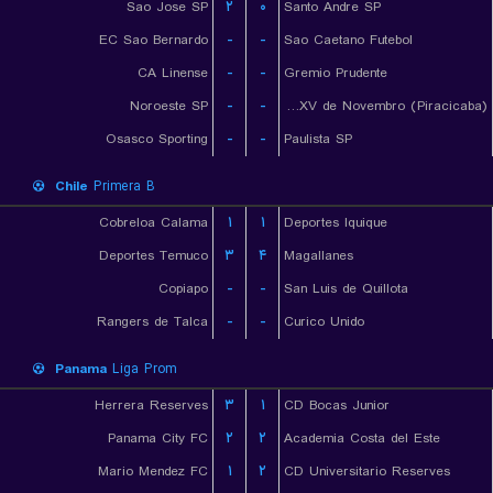
Sao Jose SP
۲
۰
Santo Andre SP
EC Sao Bernardo
-
-
Sao Caetano Futebol
CA Linense
-
-
Gremio Prudente
Noroeste SP
-
-
EC XV de Novembro (Piracicaba)
Osasco Sporting
-
-
Paulista SP
Chile
Primera B
Cobreloa Calama
۱
۱
Deportes Iquique
Deportes Temuco
۳
۴
Magallanes
Copiapo
-
-
San Luis de Quillota
Rangers de Talca
-
-
Curico Unido
Panama
Liga Prom
Herrera Reserves
۳
۱
CD Bocas Junior
Panama City FC
۲
۲
Academia Costa del Este
Mario Mendez FC
۱
۲
CD Universitario Reserves