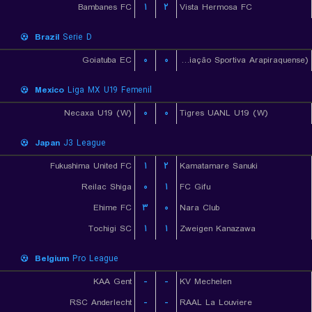
Bambanes FC
۱
۲
Vista Hermosa FC
Brazil
Serie D
Goiatuba EC
۰
۰
ASA (Agremiação Sportiva Arapiraquense)
Mexico
Liga MX U19 Femenil
Necaxa U19 (W)
۰
۰
Tigres UANL U19 (W)
Japan
J3 League
Fukushima United FC
۱
۲
Kamatamare Sanuki
Reilac Shiga
۰
۱
FC Gifu
Ehime FC
۳
۰
Nara Club
Tochigi SC
۱
۱
Zweigen Kanazawa
Belgium
Pro League
KAA Gent
-
-
KV Mechelen
RSC Anderlecht
-
-
RAAL La Louviere