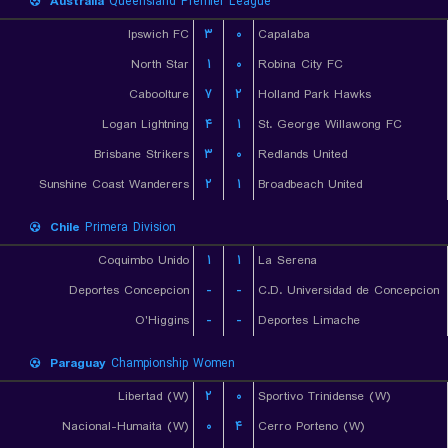
Australia
Queensland Premier League
Ipswich FC
۳
۰
Capalaba
North Star
۱
۰
Robina City FC
Caboolture
۷
۲
Holland Park Hawks
Logan Lightning
۴
۱
St. George Willawong FC
Brisbane Strikers
۳
۰
Redlands United
Sunshine Coast Wanderers
۲
۱
Broadbeach United
Chile
Primera Division
Coquimbo Unido
۱
۱
La Serena
Deportes Concepcion
-
-
C.D. Universidad de Concepcion
O'Higgins
-
-
Deportes Limache
Paraguay
Championship Women
Libertad (W)
۲
۰
Sportivo Trinidense (W)
Nacional-Humaita (W)
۰
۴
Cerro Porteno (W)