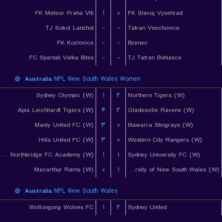
FK Meteor Praha VIII
۱
۰
FK Slavoj Vysehrad
TJ Sokol Lanzhot
-
-
Tatran Vsechovice
FK Kozlovice
-
-
Bzenec
FC Spartak Velka Bites
-
-
TJ Tatran Bohunice
Australia
NPL New South Wales Women
Sydney Olympic (W)
۱
۲
Northern Tigers (W)
Apia Leichhardt Tigers (W)
۴
۲
Gladesville Ravens (W)
Manly United FC (W)
۳
۰
Illawarra Stingrays (W)
Hills United FC (W)
۳
۰
Western City Rangers (W)
Bulls Northbridge FC Academy (W)
۱
۱
Sydney University FC (W)
Macarthur Rams (W)
۰
۱
University of New South Wales (W)
Australia
NPL New South Wales
Wollongong Wolves FC
۱
۲
Sydney United