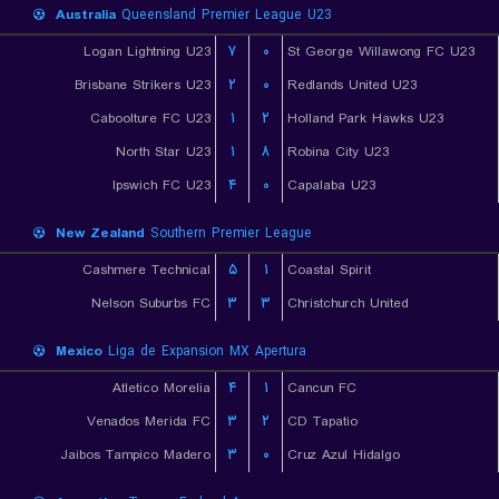
Australia
Queensland Premier League U23
Logan Lightning U23
۷
۰
St George Willawong FC U23
Brisbane Strikers U23
۲
۰
Redlands United U23
Caboolture FC U23
۱
۲
Holland Park Hawks U23
North Star U23
۱
۸
Robina City U23
Ipswich FC U23
۴
۰
Capalaba U23
New Zealand
Southern Premier League
Cashmere Technical
۵
۱
Coastal Spirit
Nelson Suburbs FC
۳
۳
Christchurch United
Mexico
Liga de Expansion MX Apertura
Atletico Morelia
۴
۱
Cancun FC
Venados Merida FC
۳
۲
CD Tapatio
Jaibos Tampico Madero
۳
۰
Cruz Azul Hidalgo