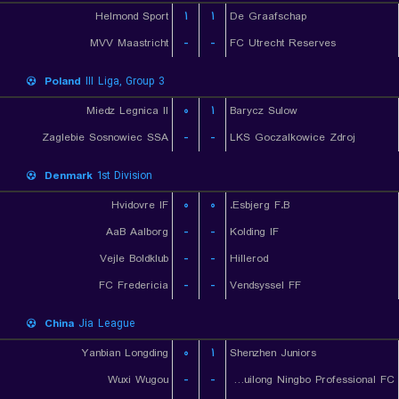
Helmond Sport
۱
۱
De Graafschap
MVV Maastricht
-
-
FC Utrecht Reserves
Poland
III Liga, Group 3
Miedz Legnica ll
۰
۱
Barycz Sulow
Zaglebie Sosnowiec SSA
-
-
LKS Goczalkowice Zdroj
Denmark
1st Division
Hvidovre IF
۰
۰
Esbjerg F.B.
AaB Aalborg
-
-
Kolding IF
Vejle Boldklub
-
-
Hillerod
FC Fredericia
-
-
Vendsyssel FF
China
Jia League
Yanbian Longding
۰
۱
Shenzhen Juniors
Wuxi Wugou
-
-
Shanghai Jiading Huilong Ningbo Professional FC