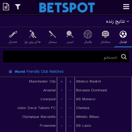
نتایج زنده
فوتبال
بسکتبال
والیبال
تنیس
بیسبال
هاکی روی یخ
هندبال
World
Friendly Club Matches
Manchester City
۰
۰
Atletico Madrid
Arsenal
-
-
Borussia Dortmund
Liverpool
-
-
AS Monaco
Johor Darul Takzim FC
-
-
Chelsea
Olympique Marseille
-
-
Athletic Bilbao
Frosinone
-
-
SS Lazio