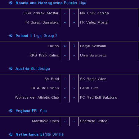
Bosnia and Herzegovina
Premier Liga
HSK Zrinjski Mostar
-
-
NK Celik Zenica
FK Borac Banjaluka
-
-
FK Velez Mostar
Poland
III Liga, Group 2
Luzino
۰
۱
Baltyk Koszalin
KKS 1925 Kalisz
-
-
Unia Swarzedz
Austria
Bundesliga
SV Ried
-
-
SK Rapid Wien
FK Austria Wien
-
-
LASK Linz
Wolfsberger Athletik Club
-
-
FC Red Bull Salzburg
England
EFL Cup
Mansfield Town
-
-
Sheffield United
Netherlands
Eerste Divisie