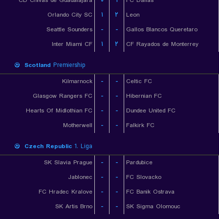
CD Chivas de Guadalajara
۰
۱
FC Dallas
Orlando City SC
۱
۲
Leon
Seattle Sounders
-
-
Gallos Blancos Queretaro
Inter Miami CF
۱
۲
CF Rayados de Monterrey
Scotland
Premiership
Kilmarnock
-
-
Celtic FC
Glasgow Rangers FC
-
-
Hibernian FC
Hearts Of Midlothian FC
-
-
Dundee United FC
Motherwell
-
-
Falkirk FC
Czech Republic
1. Liga
SK Slavia Prague
-
-
Pardubice
Jablonec
-
-
FC Slovacko
FC Hradec Kralove
-
-
FC Banik Ostrava
SK Artis Brno
-
-
SK Sigma Olomouc