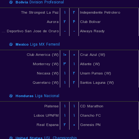
Bolivia
Division Profesional
The Strongest La Paz
۱
۲
Independiente Petrolero
Aurora
۲
۴
Club Bolivar
GV Club Deportivo San Jose de Oruro
-
-
Always Ready
Mexico
Liga MX Femenil
Club America (W)
۱۰
۰
Cruz Azul (W)
Monterrey (W)
۳
۱
Atlante (W)
Necaxa (W)
۱
۲
Unam Pumas (W)
Queretaro (W)
۱
۲
Santos Laguna (W)
Honduras
Liga Nacional
Platense
۱
۱
CD Marathon
Lobos UPNFM
۱
۱
Olancho FC
Real Espana
۲
۰
Genesis PN
United States
USL Championship