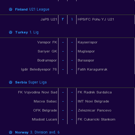
Finland
U21 League
JaPS U21
۲
۱
HPS/FC Pohu YJ U21
Turkey
1. Lig
Vanspor FK
-
-
Kayserispor
Sariyer GK
-
-
Muglaspor
Bodrumspor
-
-
Bursaspor
76 Igdir Belediyespor
-
-
Fatih Karagumruk
Serbia
Super Liga
FK Vojvodina Novi Sad
-
-
FK Radnik Surdulica
Macva Sabac
-
-
IMT Novi Belgrade
OFK Belgrade
-
-
Zeleznicar Pancevo
Mladost Lucani
-
-
FK Cukaricki Stankom
Norway
3. Division avd. 6