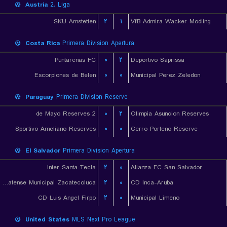
Austria
2. Liga
SKU Amstetten
۲
۱
VfB Admira Wacker Modling
Costa Rica
Primera Division Apertura
Puntarenas FC
۰
۲
Deportivo Saprissa
Escorpiones de Belen
۰
۰
Municipal Perez Zeledon
Paraguay
Primera Division Reserve
2 de Mayo Reserves
۰
۲
Olimpia Asuncion Reserves
Sportivo Ameliano Reserves
۰
۰
Cerro Porteno Reserve
El Salvador
Primera Division Apertura
Inter Santa Tecla
۲
۰
Alianza FC San Salvador
CD Platense Municipal Zacatecoluca
۲
۰
CD Inca-Aruba
CD Luis Angel Firpo
۲
۰
Municipal Limeno
United States
MLS Next Pro League