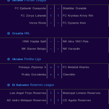
Ukraine
Premier League
FC Epitsentr Dunayivtsi
-
-
Shakhtar Donetsk
FC Zorya Luhansk
۱
۱
FC Kryvbas Kriviy Rih
Veres Rivne
-
-
FC Dynamo Kiev
Croatia
HNL
HNK Hajduk Split
-
-
NK Istra 1961 Pula
NK Slaven Belupo
-
-
NK Varazdin
Ukraine
Persha Liga
Polissya Zhytomyr II
۰
۱
FC Metalist Kharkiv
Probiy Gorodenka
۰
۰
Chernihiv
El Salvador
Reserves League
Luis Angel Firpo Reserves
۱
۰
Municipal Limeno Reserves
AD Isidro Metapan Reserves
۱
۱
CD Aguila Reserves