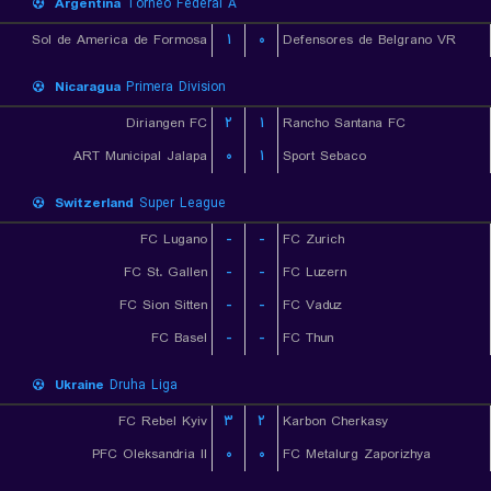
Argentina
Torneo Federal A
Sol de America de Formosa
۱
۰
Defensores de Belgrano VR
Nicaragua
Primera Division
Diriangen FC
۲
۱
Rancho Santana FC
ART Municipal Jalapa
۰
۱
Sport Sebaco
Switzerland
Super League
FC Lugano
-
-
FC Zurich
FC St. Gallen
-
-
FC Luzern
FC Sion Sitten
-
-
FC Vaduz
FC Basel
-
-
FC Thun
Ukraine
Druha Liga
FC Rebel Kyiv
۳
۲
Karbon Cherkasy
PFC Oleksandria II
۰
۰
FC Metalurg Zaporizhya