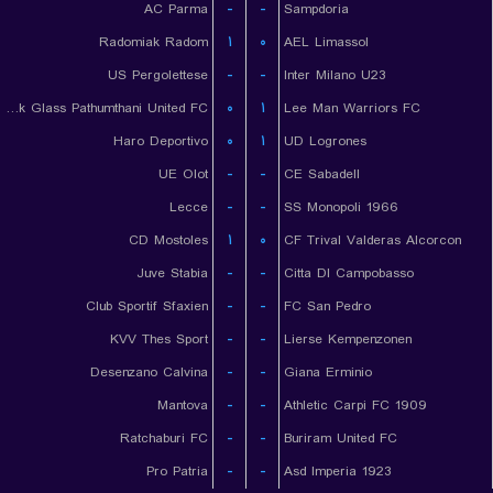
AC Parma
-
-
Sampdoria
Radomiak Radom
۱
۰
AEL Limassol
US Pergolettese
-
-
Inter Milano U23
Bangkok Glass Pathumthani United FC
۰
۱
Lee Man Warriors FC
Haro Deportivo
۰
۱
UD Logrones
UE Olot
-
-
CE Sabadell
Lecce
-
-
SS Monopoli 1966
CD Mostoles
۱
۰
CF Trival Valderas Alcorcon
Juve Stabia
-
-
Citta DI Campobasso
Club Sportif Sfaxien
-
-
FC San Pedro
KVV Thes Sport
-
-
Lierse Kempenzonen
Desenzano Calvina
-
-
Giana Erminio
Mantova
-
-
Athletic Carpi FC 1909
Ratchaburi FC
-
-
Buriram United FC
Pro Patria
-
-
Asd Imperia 1923