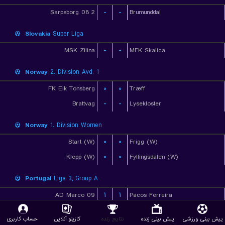
Sarpsborg 08 2
-
-
Brumunddal
Slovakia
Super Liga
MSK Zilina
-
-
MFK Skalica
Norway
2. Division Avd. 1
FK Eik Tonsberg
۰
۰
Træff
Brattvag
-
-
Lysekloster
Norway
1. Division Women
Start (W)
۰
۰
Frigg (W)
Klepp (W)
۰
۰
Fyllingsdalen (W)
Portugal
Liga 3, Group A
AD Marco 09
۱
۱
Pacos Ferreira
Fafe
-
-
SC Vianense
پیش بینی ورزشی
پیش بینی زنده
نتایج زنده
کازینو آنلاین
حساب کاربری