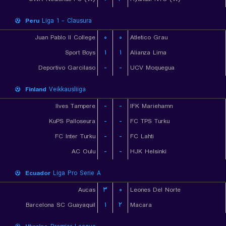
Peru
Liga 1 - Clausura
Juan Pablo II College
۰
۰
Atletico Grau
Sport Boys
۱
۱
Alianza Lima
Deportivo Garcilaso
-
-
UCV Moquegua
Finland
Veikkausliiga
Ilves Tampere
-
-
IFK Mariehamn
KuPS Palloseura
-
-
FC TPS Turku
FC Inter Turku
-
-
FC Lahti
AC Oulu
-
-
HJK Helsinki
Ecuador
Liga Pro Serie A
Aucas
۳
۰
Leones Del Norte
Barcelona SC Guayaquil
۱
۲
Macara