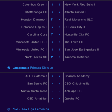
Columbus Crew II
۱
۲
New York Red Bulls II
Chattanooga FC
۱
۰
Atlanta United II
Houston Dynamo II
۳
۰
Real Monarchs SLC
Colorado Rapids II
۰
۱
St Louis City II
Carolina Core
۲
۰
Huntsville City FC
Minnesota United FC II
۱
۱
The Town FC
Minnesota United FC II
۱
۲
San Jose Earthquakes II
North Texas SC
۳
۱
Tacoma Defiance
Guatemala
Primera Division
AFF Guatemala
۱
۰
Champs Academy
San Benito FC
-
-
CSD Chiquimulilla
Nueva Santa Rosa
-
-
Achuapa FC
CSD Amatitlan
-
-
Quiche FC
Colombia
Liga Femenina