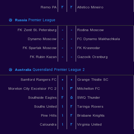
Remo PA
۲
۲
Atletico Mineiro
Russia
Premier League
FK Zenit St. Petersburg
-
-
Rodina Moscow
Dynamo Moscow
-
-
FC Dynamo Makhachkala
FK Spartak Moscow
-
-
FK Krasnodar
FK Rubin Kazan
-
-
Gazovik Orenburg
Australia
Queensland Premier League 2
Samford Rangers FC
۰
۰
Grange Thistle SC
Moreton City Excelsior FC 2
۱
۳
Mitchelton FC
Southside Eagles
۲
۵
SWQ Thunder
Souths United
۱
۲
Taringa Rovers
Pine Hills
۱
۲
Brisbane Knights
Caloundra
۱
۲
Virginia United