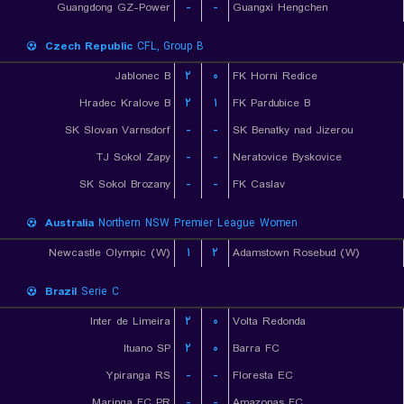
Guangdong GZ-Power
-
-
Guangxi Hengchen
Czech Republic
CFL, Group B
Jablonec B
۲
۰
FK Horni Redice
Hradec Kralove B
۲
۱
FK Pardubice B
SK Slovan Varnsdorf
-
-
SK Benatky nad Jizerou
TJ Sokol Zapy
-
-
Neratovice Byskovice
SK Sokol Brozany
-
-
FK Caslav
Australia
Northern NSW Premier League Women
Newcastle Olympic (W)
۱
۲
Adamstown Rosebud (W)
Brazil
Serie C
Inter de Limeira
۲
۰
Volta Redonda
Ituano SP
۲
۰
Barra FC
Ypiranga RS
-
-
Floresta EC
Maringa FC PR
-
-
Amazonas FC